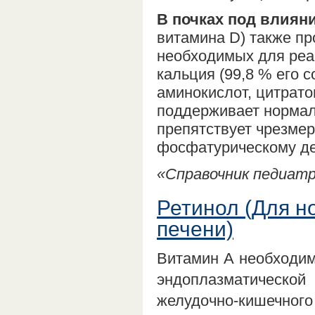
В почках под влиян
витамина D) также п
необходимых для реа
кальция (99,8 % его 
аминокислот, цитрато
поддерживает нормаль
препятствует чрезмер
фосфатурическому д
«Справочник педиатра
Ретинол (Для 
печени)
Витамин А необходим
эндоплазматическо
желудочно-кишечного