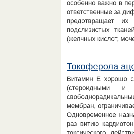
особенно важно в пе
ответственные за ди
предотвращает их
подслизистых ткане
(желчных кислот, моч
Токоферола аце
Витамин Е хорошо с
(стероидными и 
свободнорадикальные
мембран, ограничивае
Одновременное назна
раз витию кардиотон
токсического действ