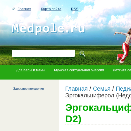
Главная
Карта сайта
RSS
Для папы и мамы
Мужская сексуальная энергия
Детская л
Главная
/
Семья
/
Педи
Здоровое поколение
Эргокальциферол (Недо
Эргокальциф
D2)