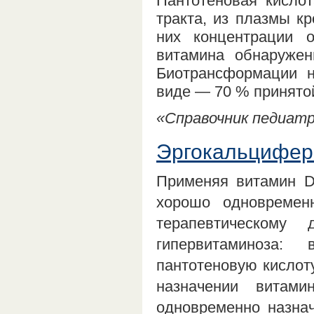
Пантотеновая кислот
тракта, из плазмы кр
них концентрации 
витамина обнаружен
Биотрансформации н
виде — 70 % принято
«Справочник педиатра
Эргокальцифер
Применяя витамин D
хорошо одновремен
терапевтическому
гипервитаминоза:
пантотеновую кислоту
назначении витам
одновременно назнач