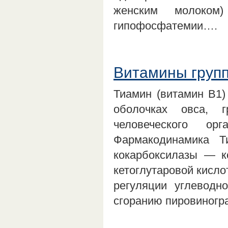
женским молоком)
гипофосфатемии….
Витамины груп
Тиамин (витамин B1)
оболочках овса, 
человеческого ор
Фармакодинамика 
кокарбоксилазы — к
кетоглутаровой кисло
регуляции углеводно
сгоранию пировиногра