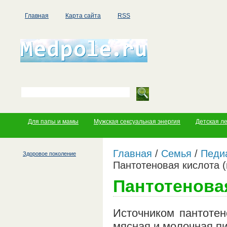
Главная
Карта сайта
RSS
Для папы и мамы
Мужская сексуальная энергия
Детская л
Главная
/
Семья
/
Педи
Здоровое поколение
Пантотеновая кислота 
Пантотеновая
Источником пантотен
мясная и молочная п