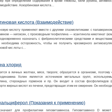
ер при определении содержания в крови глюкозы, били рубина, активнос
имодействие. Аскорбиновая кислота…
тиновая кислота (Взаимодействие)
новую кислоту применяют вместе с другими спазмолитиками: с папаверином
мином — нигоксин, с производным теофиллина — ксантинола никотинат (ком
одновременно назначать с фибринолитическими средствами и веществами
 необходима осторожность, чтобы не получить чрезмерного антикоагуля
новой кис лоты с…
на хлорид
ится в яичных желтках, мясе, твороге; образуется в организме, поэтому 
одинамика Холин является источником метальных групп, используем
лина, стероидных гормонов и пр. Он входит в состав фосфолипидов (в
орте жирных кислот из печени, предотвращая этим ее ожирение. Он необхо
кальциферол (Показания к применению)
азначают для профилактики гиповитаминоза. Гиповитаминоз D може