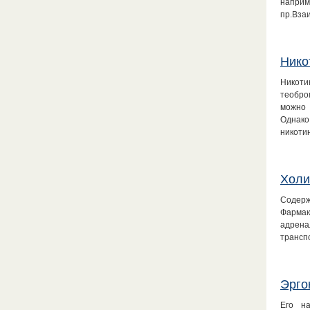
наприм
пр.Вза
Нико
Никоти
теобро
можно 
Однако
никоти
Холи
Содерж
Фармак
адрена
трансп
Эрго
Его н