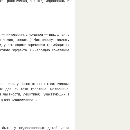
ти трансаминаз, лактатдегидрогеназы и
 — никоверин, с но-шпой — никошпан, с
пламин, теоникол). Никотиновую кислоту
, угнетающими агрегацию тромбоцитов.
нтного эффекта. Синергидно сочетание
его лишь условно относят к витаминам.
ых для синтеза креатина, метионина,
 частности, лецитина), участвующих в
дим для поддержания…
т быть: у недоношенных детей из-за