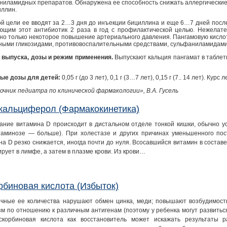
ниламидных препаратов. Обнаружена ее способность снижать аллергические 
иллин.
ой цели ее вводят за 2…3 дня до инъекции бициллина и еще 6…7 дней посл
ющим этот антибиотик 2 раза в год с профилактической целью. Нежелат
но только некоторое повышение артериального давления. Пангамовую кислот
ными гликозидами, противовоспалительными средствами, сульфаниламидами 
выпуска, дозы и режим применения.
Выпускают кальция пангамат в таблетк
ые дозы для детей:
0,05 г (до 3 лет), 0,1 г (3…7 лет), 0,15 г (7.. 14 лет). Ку
очник педиатра по клинической фармакологии», В.А. Гусель
кальциферол (Фармакокинетика)
ание витамина D происходит в дистальном отделе тонкой кишки, обычно 
таминозе — больше). При холестазе и других причинах уменьшенного по
на D резко снижается, иногда почти до нуля. Всосавшийся витамин в состав
рует в лимфе, а затем в плазме крови. Из крови…
рбиновая кислота (Избыток)
чные ее количества нарушают обмен цинка, меди; повышают возбудимост
зм по отношению к различным антигенам (поэтому у ребенка могут развиться
Аскорбиновая кислота как восстановитель может искажать результаты 