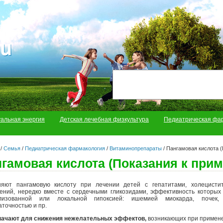
уальная энергия
Детская лечебная физкультура
Педиатрическая фа
/
Семья
/
Педиатрическая фармакология
/
Витаминопрепараты
/
Пангамовая кислота (
гамовая кислота (Показания к при
яют пангамовую кислоту при лечении детей с гепатитами, холецисти
ений, нередко вместе с сердечными гликозидами, эффективность которых в
ализованной или локальной гипоксией: ишемией миокарда, почек,
аточностью и пр.
начают для снижения нежелательных эффектов,
возникающих при примене