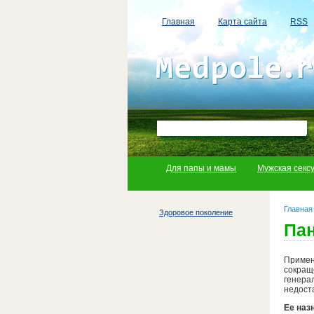
Главная
Карта сайта
RSS
Для папы и мамы
Мужская секс
Главная
Здоровое поколение
Пан
Примен
сокращ
генер
недост
Ее наз