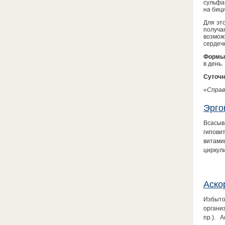
сульфа
на биц
Для эт
получа
возмож
сердеч
Формы 
в день.
Суточн
«Справ
Эрго
Всасыв
гипови
витами
циркули
Аско
Избыто
органи
пр.). 