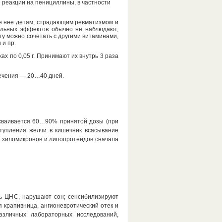
реакции на пенициллины, в частности
е нее детям, страдающим ревматизмом и
ельных эффектов обычно не наблюдают,
у можно сочетать с другими витаминами,
и пр.
ах по 0,05 г. Принимают их внутрь 3 раза
рс лечения — 20…40 дней.
усваивается 60…90% принятой дозы (при
ступления желчи в кишечник всасывание
е хиломикронов и липопротеидов сначала
ь ЦНС, нарушают сон; сенсибилизируют
 крапивница, ангионевротический отек и
различных лабораторных исследований,