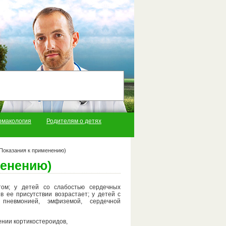
рмакология
Родителям о детях
Показания к применению)
менению)
том; у детей со слабостью сердечных
 ее присутствии возрастает; у детей с
 пневмонией, эмфиземой, сердечной
нии кортикостероидов,