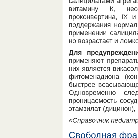
салицилатами агрега
витамину К, нео
проконвертина, IX 
поддержания нормаль
применении салицила
но возрастает и ломко
Для предупрежден
применяют препарат
них является викасо
фитоменадиона (ко
быстрее всасывающег
Одновременно сле
проницаемость сосу
этамзилат (дицинон),
«Справочник педиатра
Свободная фра