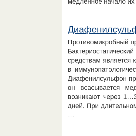
медленное начало их
Диафенилсульф
Противомикробный пр
Бактериостатичес
средствам является 
в иммунопатологичес
Диафенилсульфон при
он всасывается ме
возникают через 1…3
дней. При длительно
…