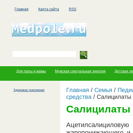
Главная
Карта сайта
RSS
Для папы и мамы
Мужская сексуальная энергия
Детская л
Главная
/
Семья
/
Педи
Здоровое поколение
средства
/
Салицилаты 
Салицилаты 
Ацетилсалициловую
жаропонижающего и а