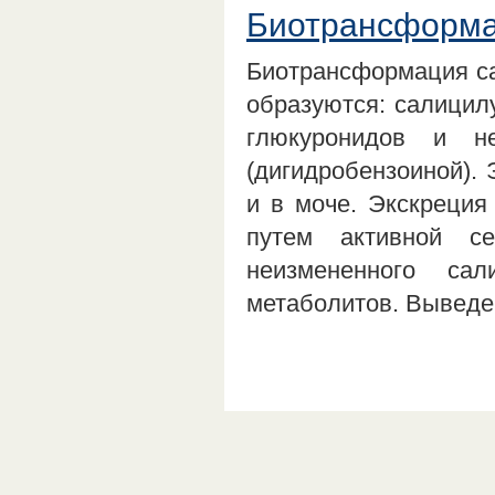
Биотрансформа
Биотрансформация са
образуются: салицилу
глюкуронидов и не
(дигидробензоиной).
и в моче. Экскреция
путем активной с
неизмененного са
метаболитов. Вывед