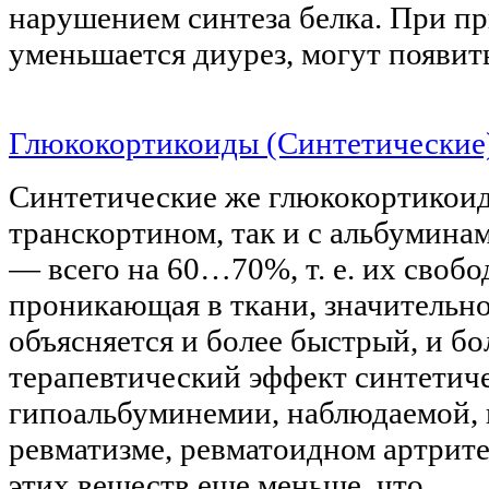
нарушением синтеза белка. При п
уменьшается диурез, могут появи
Глюкокортикоиды (Синтетические
Синтетические же глюкокортикоид
транскортином, так и с альбумина
— всего на 60…70%, т. е. их свобо
проникающая в ткани, значительн
объясняется и более быстрый, и б
терапевтический эффект синтетич
гипоальбуминемии, наблюдаемой, 
ревматизме, ревматоидном артрите
этих веществ еще меньше, что…