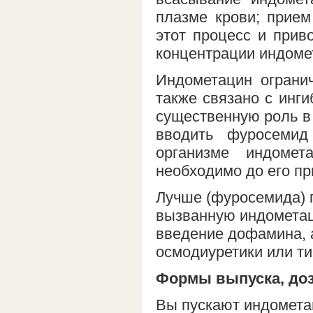
плазме крови; прием
этот процесс и прив
концентрации индомет
Индометацин ограни
также связано с инг
существенную роль в 
вводить фуросемид
организме индомет
необходимо до его пр
Лучше (фуросемида) 
вызванную индометац
введение дофамина, 
осмодиуретики или т
Формы выпуска, до
Вы пускают индометац