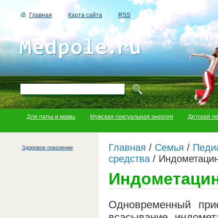
Главная
Карта сайта
RSS
Для папы и мамы
Мужская сексуальная энергия
Детская л
Главная
/
Семья
/
Педи
Здоровое поколение
средства
/
Индометацин
Индометацин
Одновременный прие
всасывание индомет