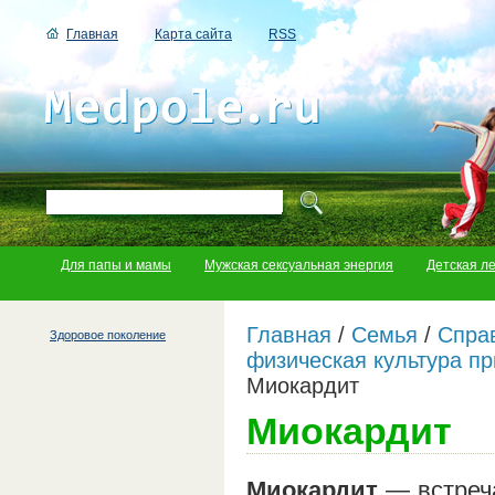
Главная
Карта сайта
RSS
Для папы и мамы
Мужская сексуальная энергия
Детская л
Главная
/
Семья
/
Справ
Здоровое поколение
физическая культура пр
Миокардит
Миокардит
Миокардит
— встреча