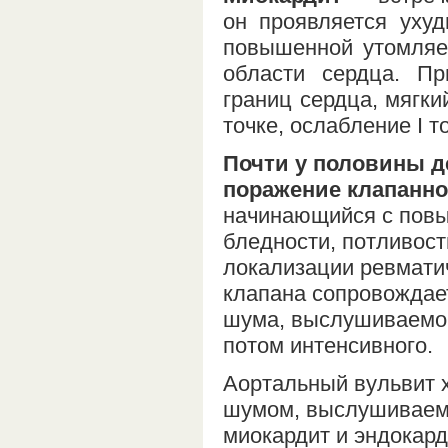
он проявляется ухуд
повышенной утомляе
области сердца. П
границ сердца, мягк
точке, ослабление I т
Почти у половины д
поражение клапанно
начинающийся с повы
бледности, потливост
локализации ревмати
клапана сопровождае
шума, выслушиваемого
потом интенсивного.
Аортальный вульвит 
шумом, выслушиваемы
миокардит и эндокард