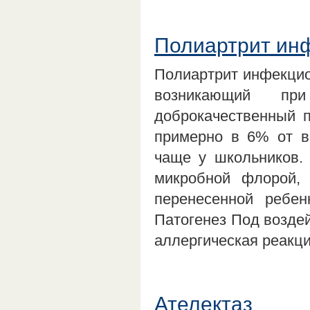
Полиартрит ин
Полиартрит инфекцио
возникающий при 
доброкачественный п
примерно в 6% от вс
чаще у школьников.
микробной флорой, 
перенесенной ребен
Патогенез Под воздей
аллергическая реак
Ателектаз