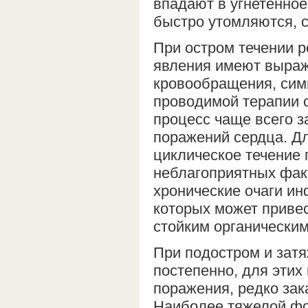
впадают в угнетенное
быстро утомляются, с
При остром течении р
явления имеют выраж
кровообращения, сим
проводимой терапии 
процесс чаще всего з
поражений сердца. Д
циклическое течение 
неблагоприятных фак
хронические очаги ин
которых может привес
стойким органически
При подостром и зат
постепенно, для этих
поражения, редко за
Наиболее тяжелой фо