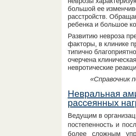
неврозы характеризу
большой ее изменчив
расстройств. Обраща
ребенка и большое ко
Развитию невроза пр
факторы, в клинике п
типично благоприятно
очерчена клиническа
невротические реакци
«Справочник п
Невральная ам
рассеянных наг
Ведущим в организаци
постепенность и пос
более сложным уп