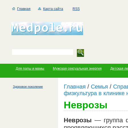
Главная
Карта сайта
RSS
Для папы и мамы
Мужская сексуальная энергия
Детская л
Главная
/
Семья
/
Справ
Здоровое поколение
физкультура в клинике 
Неврозы
Неврозы
— группа 
проявляющихся расст