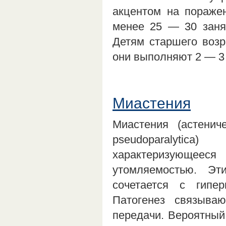
акцентом на пораже
менее 25 — 30 занят
Детям старшего возр
они выполняют 2 — 
Миастения
Миастения (астенич
pseudoparalyti
характеризующеес
утомляемостью. Эт
сочетается с гипе
Патогенез связыва
передачи. Вероятный