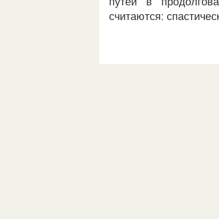
путей в продолгов
считаются: спастиче