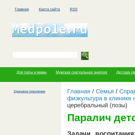
Главная
Карта сайта
RSS
Для папы и мамы
Мужская сексуальная энергия
Детская л
Главная
/
Семья
/
Справ
Здоровое поколение
физкультура в клинике 
церебральный (позы)
Паралич дет
Задачи воспитани