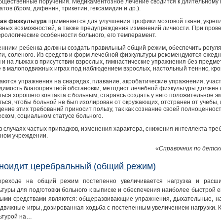
общественные поручения. Медикаментозное лечение сводится к длительном
тов (бром, дифенин, трикетин, гексамидин и др.).
ая физкультура
применяется для улучшения трофики мозговой ткани, укреп
вных возможностей, а также предупреждения изменений личности. При пров
ерологические особенности больного, его темперамент.
енники ребенка должны создать правильный общий режим, обеспечить регуля
ти, соленого. Из средств и форм лечебной физкультуры рекомендуются ежедн
 и на лыжах в присутствии взрослых, гимнастические упражнения без предмет
е в малоподвижных играх под наблюдением взрослых, настольный теннис, крок
аются упражнения на снарядах, плавание, акробатические упражнения, учас
димость благоприятной обстановки, методист лечебной физкультуры должен
ться хорошего контакта с больным, стараясь создать у него положительное 
ться, чтобы больной не был изолирован от окружающих, отстранен от учебы, 
ение этих требований приносит пользу, так как сознание своей полноценнос
еском, социальном статусе больного.
 в случаях частых припадков, изменения характера, снижения интеллекта тр
бном учреждении.
«Справочник по детск
ноидит церебральный (общий режим)
реходе на общий режим постепенно увеличивается нагрузка и расши
ьтуры для подготовки больного к выписке и обеспечения наиболее быстрой е
ыми средствами являются: общеразвивающие упражнения, дыхательные, на
движные игры, дозированная ходьба с постепенным увеличением нагрузки. 
ьтурой на…