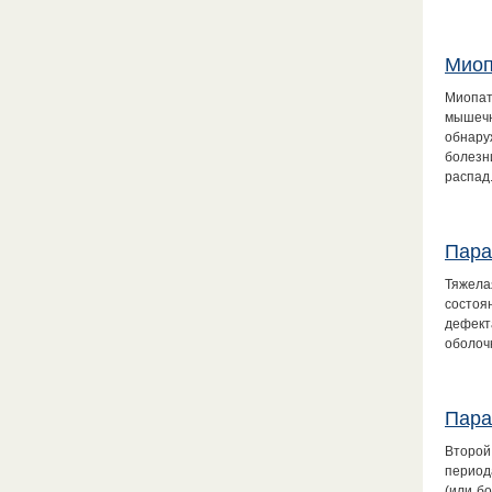
Миоп
Миопат
мышеч
обнару
болезн
распад
Пара
Тяжела
состоя
дефекта
оболоч
Пара
Второй
период
(или б