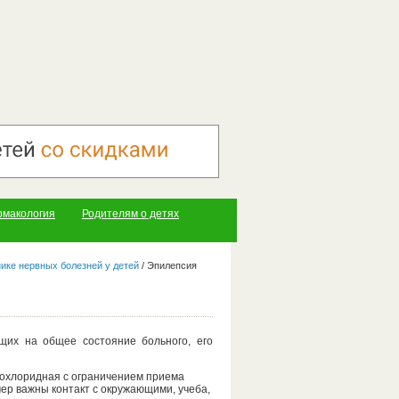
рмакология
Родителям о детях
ике нервных болезней у детей
/
Эпилепсия
щих на общее состояние больного, его
похлоридная с ограничением приема
ер важны контакт с окружающими, учеба,