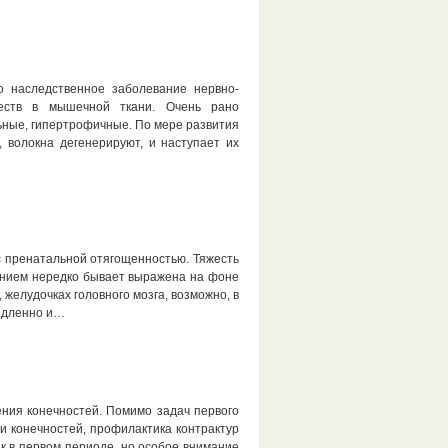
о наследственное заболевание нервно-
ществ в мышечной ткани. Очень рано
ные, гипертрофичные. По мере развития
 волокна дегенерируют, и наступает их
 пренатальной отягощенностью. Тяжесть
янием нередко бывает выражена на фоне
желудочках головного мозга, возможно, в
медленно и…
ения конечностей. Помимо задач первого
и конечностей, профилактика контрактур
к в первом периоде, но особое внимание