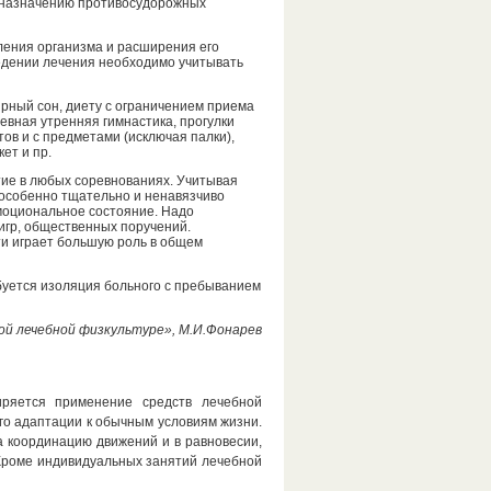
у назначению противосудорожных
ления организма и расширения его
едении лечения необходимо учитывать
рный сон, диету с ограничением приема
евная утренняя гимнастика, прогулки
ов и с предметами (исключая палки),
ет и пр.
тие в любых соревнованиях. Учитывая
 особенно тщательно и ненавязчиво
эмоциональное состояние. Надо
игр, общественных поручений.
ти играет большую роль в общем
ебуется изоляция больного с пребыванием
ой лечебной физкультуре», М.И.Фонарев
ряется применение средств лечебной
го адаптации к обычным условиям жизни.
 координацию движений и в равновесии,
Кроме индивидуальных занятий лечебной