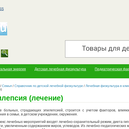
SS
уальная энергия
Детская лечебная физкультура
Педиатрическая фа
/
Семья
/
Справочник по детской лечебной физкультуре
/
Лечебная физкультура в клин
е)
лепсия (лечение)
е больных, страдающих эпилепсией, строится с учетом факторов, влияю
ия в семье, в детском учреждении, окружения.
лекс лечебных мероприятий входят лечебно-охранительный режим, диета ги
ти, увеличенным содержанием жиров, углеводов. Из лечебно-педагогических м