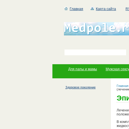
Главная
Карта сайта
R
Для папы и мамы
Мужская секс
Главная
Здоровое поколение
(лечени
Эпи
Лечени
положен
В комп
жидкос