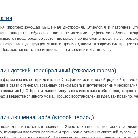
атия
ия (прогрессирующая мышечная дистрофия). Этиология и патогенез Эт
ного аппарата, обусловленное генетическими дефектами обмена ве
живается неоднородное состояние мышечных волокон: атрофичные, нормаль
и возрастает деструкция мышц с преобладанием атрофических процессов,
. Поражается не только мышечная, но и соединительная ткань,…
лич детский церебральный (тяжелая форма)
я форма возникает при длительной асфиксии или тяжелой родовой травме с
ния в связи с генерализованным отеком мозга и внутричерепным кровоизли
 развития ЦНС. Кровоизлияния могут локализоваться в оболочках, веществе, 
ках и веществе спинного мозга. Процесс восстановления идет, как правило, 
лич Дюшенна-Эрба (второй период)
 период начинается, как правило, с 2 мес, когда появляются активные движ
а, ведущими являются развитие и тренировка активных движений туловища 
орьба с уже существующими). Пассивные упражнения выполняются так же, ка