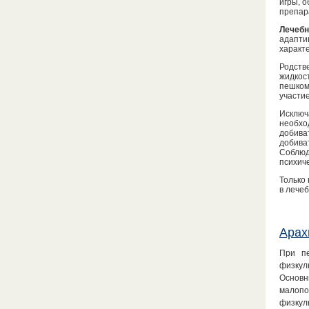
игры, 
препара
Лечебн
адапти
характ
Родств
жидкос
пешком
участи
Исключ
необхо
добива
добива
Соблюд
психич
Только
в лече
Арах
При пе
физкул
Основн
малопо
физкул