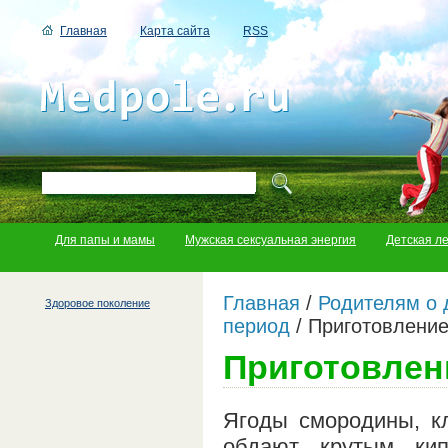
Главная
Карта сайта
RSS
Для папы и мамы
Мужская сексуальная энергия
Детская л
Главная
/
Родителям о 
Здоровое поколение
период
/
Приготовление
Приготовлени
Ягоды смородины, кл
обдают крутым ки