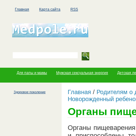
Главная
Карта сайта
RSS
Для папы и мамы
Мужская сексуальная энергия
Детская л
Главная
/
Родителям о 
Здоровое поколение
Новорожденный ребено
Органы пищ
Органы пищеварения 
и приспособлены то