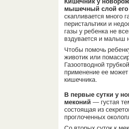
Кишечник у новорож
мышечный слой его
скапливается много га
перистальтики и нед
газы у ребенка не вс
вздувается и малыш н
Чтобы помочь ребенку
животик или помассир
Газоотводной трубкой
применение ее может
кишечника.
В первые сутки у н
меконий
— густая те
состоящая из секрето
проглоченных околоп
Со вторых суток к ме