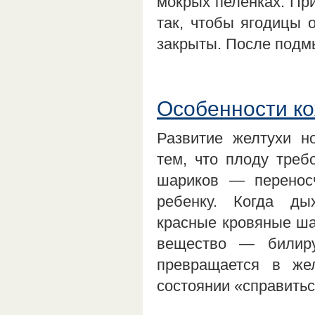
мокрых пеленках. При
так, чтобы ягодицы 
закрыты. После под
Особенности к
Развитие желтухи н
тем, что плоду треб
шариков — переносч
ребенку. Когда ды
красные кровяные ша
вещество — билиру
превращается в же
состоянии «справить