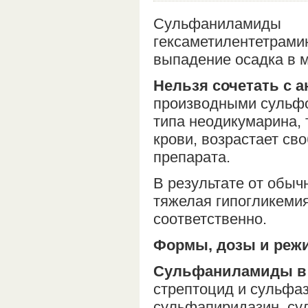
Сульфаниламиды
гексаметилентетрам
выпадение осадка в м
Нельзя сочетать с 
производными сульфо
типа неодикумарина, 
крови, возрастает св
препарата.
В результате от обыч
тяжелая гипогликеми
соответственно.
Формы, дозы и реж
Сульфаниламиды в о
стрептоцид и сульфаз
сульфапиридазин, су