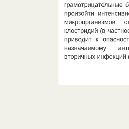
грамотрицательные б
произойти интенсив
микроорганизмов: с
клостридий (в частност
приводит к опаснос
назначаемому ант
вторичных инфекций 