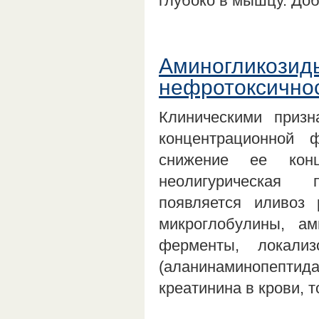
глубоко в мышцу. До
Аминогликозиды
нефротоксично
Клиническими призн
концентрационной 
снижение ее конц
неолигурическая 
появляется иливоз 
микроглобулины, ам
ферменты, локали
(аланинаминопептида
креатинина в крови,