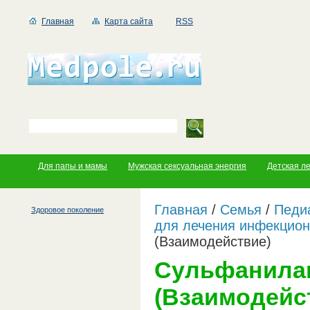
Главная
Карта сайта
RSS
Для папы и мамы
Мужская сексуальная энергия
Детская л
Главная
/
Семья
/
Педи
Здоровое поколение
для лечения инфекцио
(Взаимодействие)
Сульфанила
(Взаимодейс