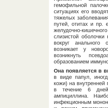
гемофильной палочк
ситуациях его вводя
тяжелых заболевания
путей, отитах и пр.
желудочно-кишечно
слизистой оболочки 
вокруг анального 
возникает у ново
возникнуть псевд
образованием иммуно
Она появляется в в
в виде папул, иног
кожи) на внутренней 
в течение 6 дней
ампициллина. Наиб
инфекционным монону