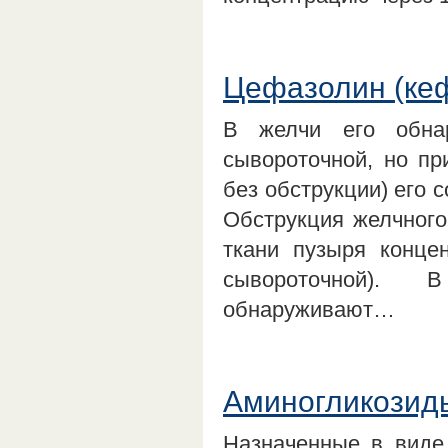
Цефазолин (ке
В желчи его обна
сывороточной, но пр
без обструкции) его 
Обструкция желчного
ткани пузыря конце
сывороточной). 
обнаруживают…
Аминогликозиды
Назначенные в виде 