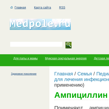
Главная
Карта сайта
RSS
Для папы и мамы
Мужская сексуальная энергия
Детская л
Главная
/
Семья
/
Педи
Здоровое поколение
для лечения инфекцио
применению)
Ампициллин 
Применяют ампици