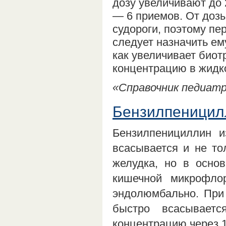
дозу увеличивают до 
— 6 приемов. От дозы 
судороги, поэтому пе
следует назначить ем
как увеличивает био
концентрацию в жидко
«Справочник педиатра
Бензилпеницил
Бензилпенициллин и
всасывается и не то
желудка, но в основ
кишечной микрофлор
эндолюмбально. При
быстро всасывает
концентрацию через 