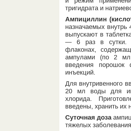
и режим применени
тригидрата и натриев
Ампициллин (кисло
назначаемых внутрь 
выпускают в таблетка
— 6 раз в сутки. 
флаконах, содержащ
ампулами (по 2 мл
введения порошок
инъекций.
Для внутривенного в
20 мл воды для ин
хлорида. Пригото
введены, хранить их 
Суточная доза
ампици
тяжелых заболеваниях