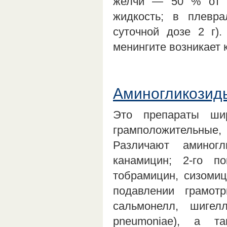
желчи — 50 % от н
жидкость; в плевр
суточной дозе 2 г)
менингите возникает 
Аминогликозид
Это препараты шир
грамположительные
Различают аминог
канамицин; 2-го п
тобрамицин, сизомиц
подавлении грамот
сальмонелл, шигелл
pneumoniae), а т