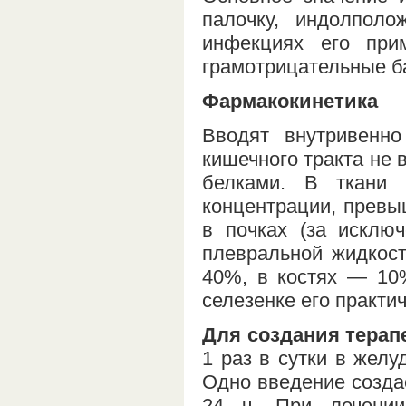
палочку, индолполо
инфекциях его при
грамотрицательные б
Фармакокинетика
Вводят внутривенно
кишечного тракта не 
белками. В ткани 
концентрации, превы
в почках (за исключ
плевральной жидкос
40%, в костях — 10
селезенке его практич
Для создания терап
1 раз в сутки в желу
Одно введение созд
24 ч. При лечении