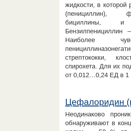
жидкости, в которой
(пенициллин), фе
бициллины, и п
Бензилпенициллин —
Наиболее чув
пенициллиназонега
стрептококки, кло
спирохета. Для их п
от 0,012…0,24 ЕД в 
Цефалоридин (
Неодинаково прони
обнаруживают в конц