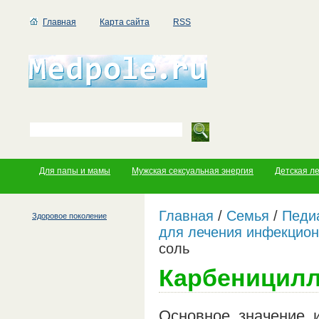
Главная
Карта сайта
RSS
Для папы и мамы
Мужская сексуальная энергия
Детская л
Главная
/
Семья
/
Педи
Здоровое поколение
для лечения инфекцио
соль
Карбеницилл
Основное значение 