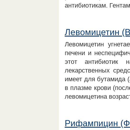
антибиотикам. Гента
Левомицетин (
Левомицетин угнета
печени и неспецифич
этот антибиотик 
лекарственных средс
имеет для бутамида (
в плазме крови (посл
левомицетина возра
Рифампицин (Ф