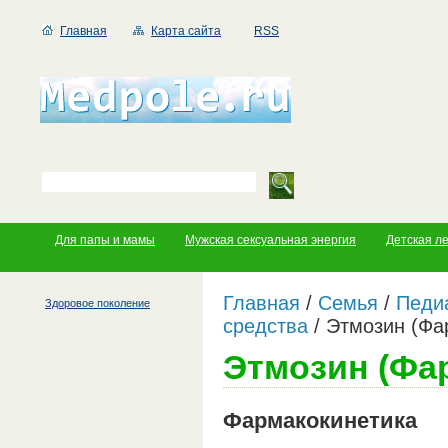
Главная
Карта сайта
RSS
Для папы и мамы
Мужская сексуальная энергия
Детская л
Главная
/
Семья
/
Педи
Здоровое поколение
средства
/
Этмозин (Фа
Этмозин (Фа
Фармакокинетика