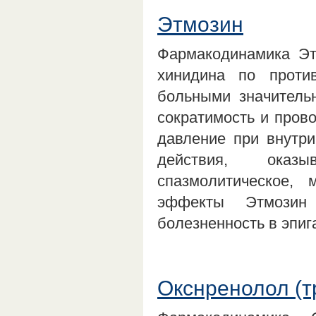
Этмозин
Фармакодинамика Э
хинидина по против
больными значитель
сократимость и пров
давление при внутри
действия, оказы
спазмолитическое, 
эффекты Этмозин
болезненность в эпи
Окснренолол (т