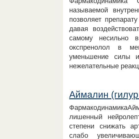
Фармакодинамика 
называемой внутрен
позволяет препарату
давая воздействова
самому несильно в
окспренолол в ме
уменьшение силы и
нежелательные реакц
Аймалин (гилур
ФармакодинамикаА
лишенный нейролеп
степени снижать ар
слабо увеличиваю