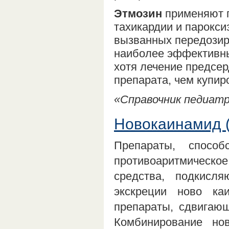
Этмозин
применяют п
тахикардии и парокси
вызванных передозир
наиболее эффективны
хотя лечение предсе
препарата, чем купир
«Справочник педиатра
Новокаинамид 
Препараты, способ
противоаритмическ
средства, подкисл
экскреции ново ка
препараты, сдвигаю
Комбинирование но