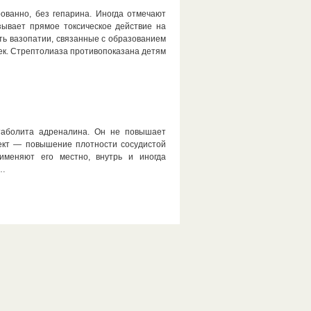
ованно, без гепарина. Иногда отмечают
зывает прямое токсическое действие на
ть вазопатии, связанные с образованием
к. Стрептолиаза противопоказана детям
аболита адреналина. Он не повышает
фект — повышение плотности сосудистой
именяют его местно, внутрь и иногда
и…