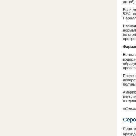
детей),
Если ж
53% на
Паралл
Назнач
нормал
не сто
протро
Фармак
Естест
водора
образу
препар
После 
новоро
полувыв
Америк
внутри
введени
«Справ
Серо
Серото
арахид