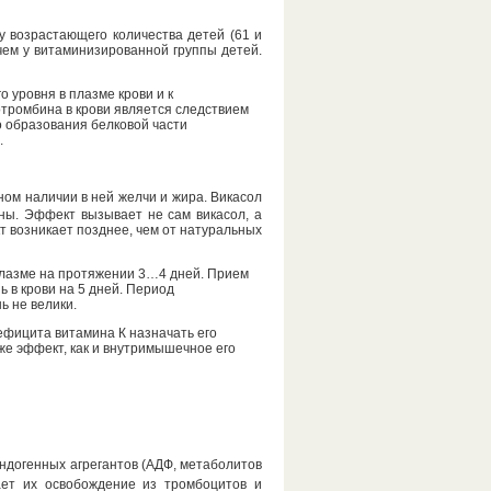
у возрастающего количества детей (61 и
 чем у витаминизированной группы детей.
о уровня в плазме крови и к
тромбина в крови является следствием
о образования белковой части
.
ном наличии в ней желчи и жира. Викасол
ны. Эффект вызывает не сам викасол, а
 возникает позднее, чем от натуральных
плазме на протяжении 3…4 дней. Прием
 в крови на 5 дней. Период
ь не велики.
ефицита витамина К назначать его
же эффект, как и внутримышечное его
ндогенных агрегантов (АДФ, метаболитов
вает их освобождение из тромбоцитов и