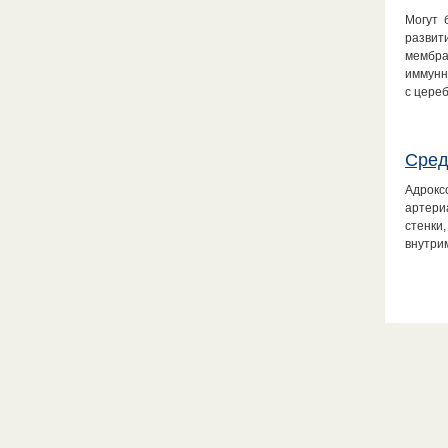
Могут 
развит
мембра
иммунн
с цере
Сред
Адрокс
артери
стенки
внутри