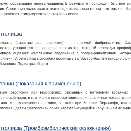
ирует образование простагландинов. В результате происходит быстрое во
ции. Серотонин жадно захватывают эндотелиальные клетки, в которых он б
 но успевает стимулировать приток в них ионов…
птолиаза
толиаза (стрептокиназа, авелизин) — непрямой фибринолитик. Фар
иватор, ускоряя его превращение в активатор, который переводит профиб
олиаза образует комплексное соединение с профибринолизином, котор
олизин. Стрептолиаза способна проникать в глубь тромба, чем выгодно отли
бринолиз. Педиатры общего…
тонин (Показания к применению)
зуют серотонин при геморрагиях, связанных с патологией кровяных
рической крови, в том числе в процессе применения различных лекарств, пр
 гипо- и апластических анемиях, а также при болезни Верльгофа, гемо
опоказан детям с патологией почек, характеризующейся нарушением их выд
птолиаза (Тромбоэмболические осложнения)