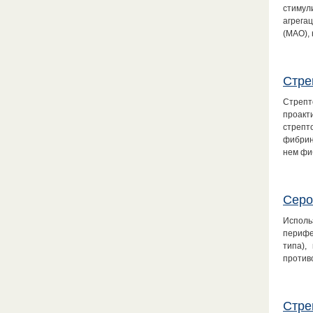
стимул
агрега
(МАО),
Стре
Стреп
проакт
стрепт
фибрин
нем фи
Серо
Исполь
перифе
типа),
против
Стре