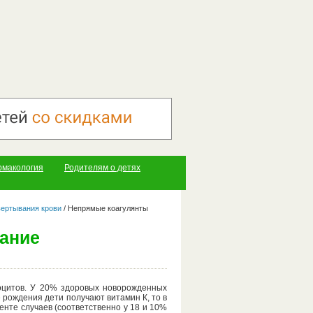
рмакология
Родителям о детях
вертывания крови
/
Непрямые коагулянты
ание
тоцитов. У 20% здоровых новорожденных
 рождения дети получают витамин К, то в
енте случаев (соответственно у 18 и 10%