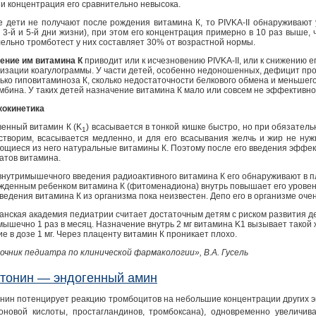
 и концентрация его сравнительно невысока.
е дети не получают после рождения витамина К, то PIVKA-II обнаруживают 
 3-й и 5-й дни жизни), при этом его концентрация примерно в 10 раз выше,
ельно тромботест у них составляет 30% от возрастной нормы.
ение им витамина К
приводит или к исчезновению PIVKA-II, или к снижению ег
изации коагулограммы. У части детей, особенно недоношенных, дефицит про
лько гиповитаминоза К, сколько недостаточности белкового обмена и меньшег
мбина. У таких детей назначение витамина К мало или совсем не эффективно
окинетика
венный витамин К (K
) всасывается в тонкой кишке быстро, но при обязатель
1
створим, всасывается медленно, и для его всасывания желчь и жир не нуж
ющиеся из него натуральные витамины К. Поэтому после его введения эффект
атов витамина.
внутримышечного введения радиоактивного витамина К его обнаруживают в 
жденным ребенком витамина К (фитоменадиона) внутрь повышает его уровень
едения витамина К из организма пока неизвестен. Депо его в организме очен
анская академия педиатрии считает достаточным детям с риском развития д
мышечно 1 раз в месяц. Назначение внутрь 2 мг витамина K1 вызывает такой 
е в дозе 1 мг. Через плаценту витамин К проникает плохо.
очник педиатра по клинической фармакологии», В.А. Гусель
тонин — эндогенный амин
нин потенцирует реакцию тромбоцитов на небольшие концентрации других э
оновой кислоты, простагландинов, тромбоксана), одновременно увеличи