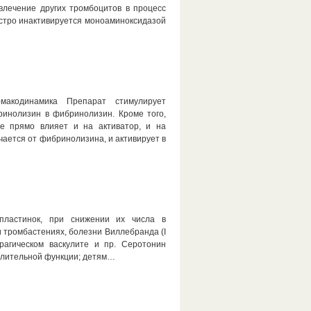
влечение других тромбоцитов в процесс
ыстро инактивируется моноаминоксидазой
макодинамика Препарат стимулирует
ринолизин в фибринолизин. Кроме того,
ое прямо влияет и на активатор, и на
чается от фибринолизина, и активирует в
 пластинок, при снижении их числа в
и тромбастениях, болезни Виллебранда (I
ррагическом васкулите и пр. Серотонин
елительной функции; детям…