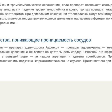
быть и тромбоэмболические осложнения, если препарат назначают изолир
ие гемолиза и падение уровня гемоглобина в крови, так как препарат ока
ны эритроцитов. При длительном назначении стрептолиазы могут воз никну
ых комплексов, иногда проявляющиеся временным нарушением функции поче
бральными…
ства, понижающие проницаемость сосудов
он — препарат адренохрома Адроксон — препарат адренохрома — мет
альное давление и не влияет на деятельность сердца. Основной его эф
, в меньшей мере — активация агрегации и адгезии тромбоцитов. Пр
мышечно или подкожно. Фармакокинетика его не изучена. Применяют его пр