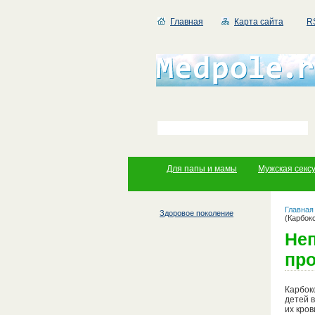
Главная
Карта сайта
R
Для папы и мамы
Мужская секс
Главная
Здоровое поколение
(Карбок
Не
про
Карбок
детей в
их кро