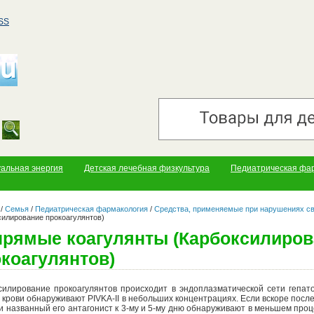
SS
уальная энергия
Детская лечебная физкультура
Педиатрическая фа
/
Семья
/
Педиатрическая фармакология
/
Средства, применяемые при нарушениях с
силирование прокоагулянтов)
прямые коагулянты (Карбоксилиров
коагулянтов)
силирование прокоагулянтов происходит в эндоплазматической сети гепа
 крови обнаруживают PIVKA-II в небольших концентрациях. Если вскоре после
ви названный его антагонист к 3-му и 5-му дню обнаруживают в меньшем проц