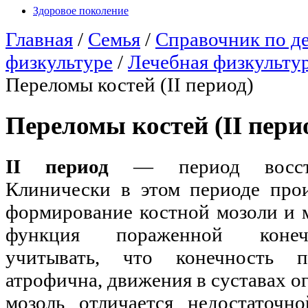
Здоровое поколение
Главная
/
Семья
/
Справочник по д
физкультуре
/
Лечебная физкультур
Переломы костей (II период)
Переломы костей (II пери
II период
— период восста
Клинически в этом периоде прои
формирование костной мозоли и 
функция пораженной конеч
учитывать, что конечность п
атрофична, движения в суставах о
мозоль отличается недостаточ