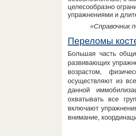
целесообразно огран
упражнениями и длите
«Справочник п
Переломы косте
Большая часть общи
развивающих упражне
возрастом, физиче
осуществляют из вс
данной иммобилиз
охватывать все гру
включают упражнения
внимание, координац