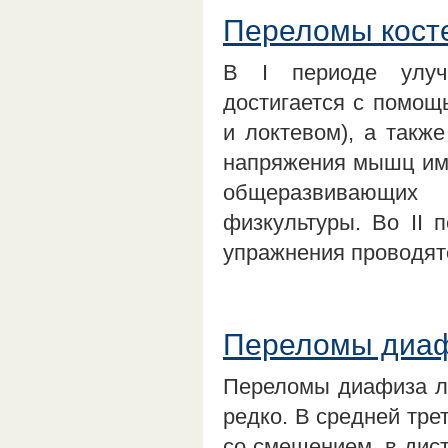
Переломы косте
В I периоде улуч
достигается с помощ
и локтевом), а такж
напряжения мышц им
общеразвивающих 
физкультуры. Во II 
упражнения проводятс
Переломы диафи
Переломы диафиза лу
редко. В средней тре
со смещением, в дис