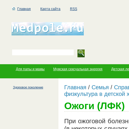
Главная
Карта сайта
RSS
Для папы и мамы
Мужская сексуальная энергия
Детская л
Главная
/
Семья
/
Справ
Здоровое поколение
физкультура в детской 
Ожоги (ЛФК)
При ожоговой болезн
(в некоторых случаях