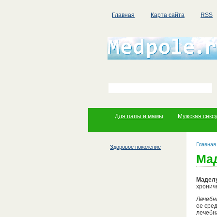
Главная
Карта сайта
RSS
Для папы и мамы
Мужская секс
Главная
Здоровое поколение
Мад
Маделу
хронич
Лечебн
ее сре
лечебн