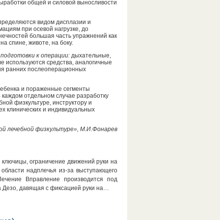
выработки общей и силовой выносливости
определяются видом дисплазии и
ациям при осевой нагрузке, до
ечностей большая часть упражнений как
на спине, животе, на боку.
подготовки к операции:
дыхательные,
ле используются средства, аналогичные
ния ранних послеоперационных
ребенка и пораженные сегменты
 каждом отдельном случае разработку
ной физкультуре, инструктору и
сех клинических и индивидуальных
ой лечебной физкультуре», М.И.Фонарев
 ключицы, ограничение движений руки на
 области надплечья из-за выступающего
 Лечение Вправление производится под
 Дезо, давящая с фиксацией руки на…