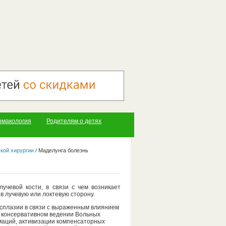
рмакология
Родителям о детях
кой хирургии
/
Маделунга болезнь
чевой кости, в связи с чем возникает
в лучевую или локтевую сторону.
сплазии в связи с выраженным влиянием
и консервативном ведении Вольных
маций, активизации компенсаторных