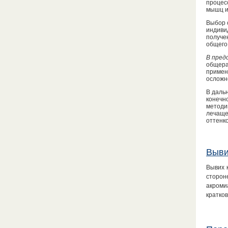
процес
мышц и
Выбор 
индиви
получе
общего 
В пред
общера
примен
осложн
В даль
конечн
методи
лечащем
оттенк
Выви
Вывих 
сторон
акроми
кратко