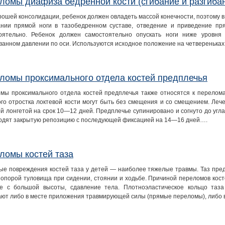
ломы диафиза бедренной кости (сгибание и разгиба
рошей консолидации, ребенок должен овладеть массой конечности, поэтому в
ании прямой ноги в тазобедренном суставе, отведение и приведение пр
оятельно. Ребенок должен самостоятельно опускать ноги ниже уровня
ванном давлении по оси. Используются исходное положение на четверенька
ломы проксимального отдела костей предплечья
мы проксимального отдела костей предплечья также относятся к перелома
ого отростка локтевой кости могут быть без смещения и со смещением. Леч
ой лонгетой на срок 10—12 дней. Предплечье супинировано и согнуто до уг
одят закрытую репозицию с последующей фиксацией на 14—16 дней….
ломы костей таза
ые повреждения костей таза у детей — наиболее тяжелые травмы. Таз пред
 опорой туловища при сидении, стоянии и ходьбе. Причиной переломов кос
е с большой высоты, сдавление тела. Плотноэластическое кольцо таз
ают либо в месте приложения травмирующей силы (прямые переломы), либо 