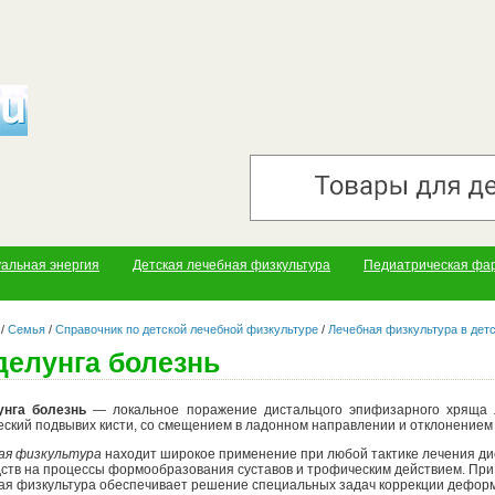
уальная энергия
Детская лечебная физкультура
Педиатрическая фа
/
Семья
/
Справочник по детской лечебной физкультуре
/
Лечебная физкультура в детс
елунга болезнь
нга болезнь
— локальное поражение дистальцого эпифизарного хряща лу
еский подвывих кисти, со смещением в ладонном направлении и отклонением 
ая физкультура
находит широкое применение при любой тактике лечения ди
дств на процессы формообразования суставов и трофическим действием. Пр
ая физкультура обеспечивает решение специальных задач коррекции дефор