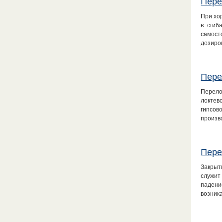
Пере
При хо
в сгиб
самост
дозиро
Пере
Перело
локтев
гипсов
произв
Пере
Закрыт
служит
падени
возник