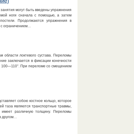
ние)
 занятия могут быть введены упражнения
ямой ноги сначала с помощью, а затем
 постели. Продолжаются упражнения в
х с ограничением…
м области локтевого сустава. Переломы
ение заключается в фиксации конечности
ла 100—110°. При переломе со смещением
ставляет собою костное кольцо, которое
тей таза являются транспортные травмы,
а имеет различную толщину. Переломы
в другом…