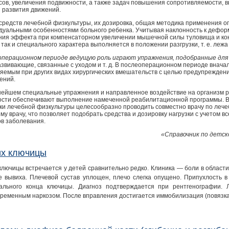
сов, увеличения подвижности, а также задач повышения сопротивляемости, 
 развития движений.
средств лечебной физкультуры, их дозировка, общая методика применения 
дуальными особенностями больного ребенка. Учитывая наклонность к деформ
ния эффекта при компенсаторном увеличении мышечной силы туловища и кон
так и специального характера выполняется в положении разгрузки, т. е. лежа 
операционном периоде ведущую роль играют упражнения, подобранные для 
звивающие, связанные с уходом и т. д. В послеоперационном периоде внача
яемым при других видах хирургических вмешательств с целью предупрежде
ений.
нейшем специальные упражнения и направленное воздействие на организм 
ости обеспечивают выполнение намеченной реабилитационной программы. В
ки лечебной физкультуры целесообразно проводить совместно врачу по лечеб
у врачу, что позволяет подобрать средства и дозировку нагрузки с учетом в
ов заболевания.
«Справочник по детск
х ключицы
ключицы встречается у детей сравнительно редко. Клиника — боли в области
е вывиха. Плечевой сустав уплощен, плечо слегка опущено. Припухлость в
ального конца ключицы. Диагноз подтверждается при рентгенографии.
временным наркозом. После вправления достигается иммобилизация (повязка