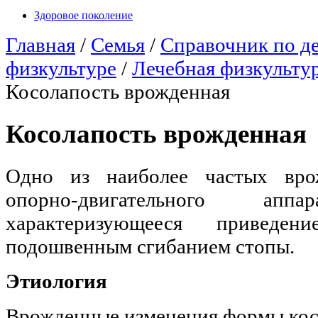
Здоровое поколение
Главная
/
Семья
/
Справочник по д
физкультуре
/
Лечебная физкультур
Косолапость врожденная
Косолапость врожденная
Одно из наиболее частых вро
опорно-двигательного а
характеризующееся приведе
подошвенным сгибанием стопы.
Этиология
Врожденные изменения формы кос