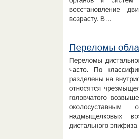
органов и систем
восстановление дв
возрасту. В…
Переломы облас
Переломы дистальног
часто. По классифи
разделены на внутри
относятся чрезмыще
головчатого возвыше
околосуставным 
надмыщелковых во
дистального эпифиза