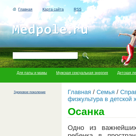
Главная
Карта сайта
RSS
Для папы и мамы
Мужская сексуальная энергия
Детская л
Главная
/
Семья
/
Справ
Здоровое поколение
физкультура в детской 
Осанка
Одно из важнейших
ребенка в простран