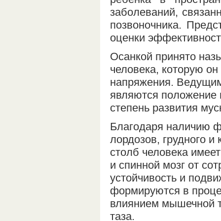
заболеваний, связан
позвоночника. Предс
оценки эффективност
Осанкой принято наз
человека, которую о
напряжения. Ведущим
являются положение и
степень развития мус
Благодаря наличию фи
лордозов, грудного и
столб человека имее
и спинной мозг от сот
устойчивость и подви
формируются в проце
влиянием мышечной тя
таза.