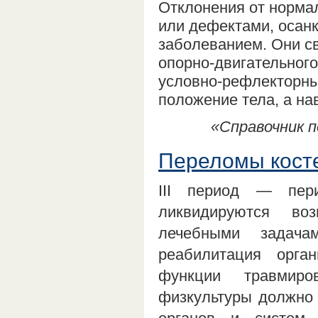
Отклонения от норма
или дефектами, осан
заболеванием. Они с
опорно-двигательного
условно-рефлекторны
положение тела, а на
«Справочник п
Переломы костей
III период — пер
ликвидируются во
лечебными задач
реабилитация орга
функции травмиро
физкультуры должно 